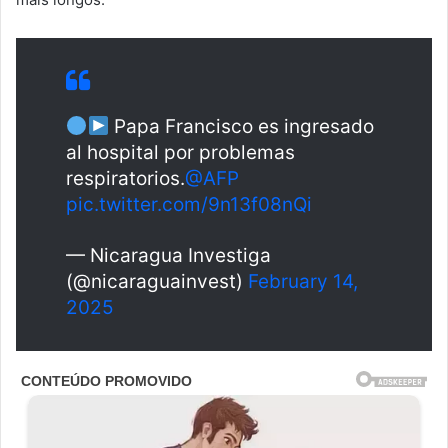
Papa Francisco es ingresado
al hospital por problemas
respiratorios.
@AFP
pic.twitter.com/9n13f08nQi
— Nicaragua Investiga
(@nicaraguainvest)
February 14,
2025