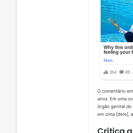
O comentário em
anos. Em uma con
órgão genital do
em cima [dele], a
Crítica a