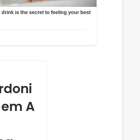
rdoni
r em A