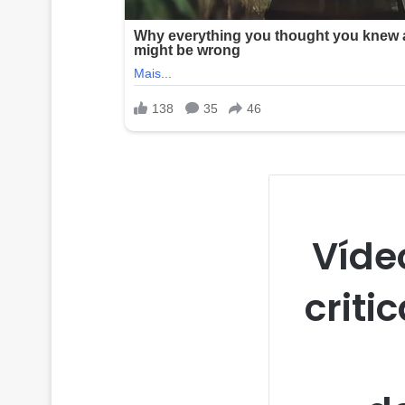
Víde
criti