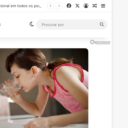
Facebook
X
Entrar
Artigo aleatór
Barra Late
Ministro Flávio Dino suspende pagamento de salários acima do teto constitucional em todos os poderes
Switch skin
Procurar
S
por